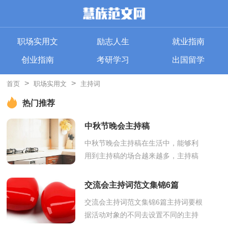
职场实用文
励志人生
就业指南
创业指南
考研学习
出国留学
>
>
首页
职场实用文
主持词
热门推荐
中秋节晚会主持稿
中秋节晚会主持稿在生活中，能够利
用到主持稿的场合越来越多，主持稿
是主持人于节目进行过程中串联节目
的稿件。写主持稿的注意事项有许
交流会主持词范文集锦6篇
多，你确定...
交流会主持词范文集锦6篇主持词要根
据活动对象的不同去设置不同的主持
词。我们眼下的社会，越来越多的场