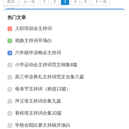
首页
上一页
1
2
3
4
5
下一页
尾页
热门文章
入职培训会主持词
1
戏曲主持词开场白
2
六年级毕业晚会主持词
3
小学运动会主持词范文锦集8篇
4
高三毕业典礼主持词范文合集六篇
5
母亲节主持词（精选13篇）
6
拜父母主持词合集九篇
7
香槟塔主持词合集10篇
8
学校合唱比赛主持稿开场白
9