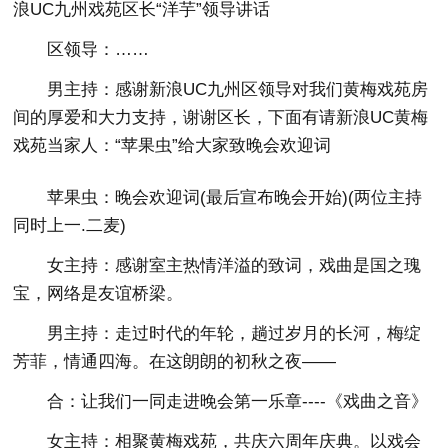
浪UC九州戏苑区长“洋芋”领导讲话
区领导：……
男主持：感谢新浪UC九州区领导对我们黄梅戏苑房
间的厚爱和大力支持，谢谢区长，下面有请新浪UC黄梅
戏苑当家人：“苹果虫”给大家致晚会欢迎词
苹果虫：晚会欢迎词(最后宣布晚会开始)(两位主持
同时上一.二麦)
女主持：感谢室主热情洋溢的致词，戏曲是国之瑰
宝，网络是友谊桥梁。
男主持：走过时代的年轮，趟过岁月的长河，梅绽
芳菲，情通四海。在这朗朗的初秋之夜――
合：让我们一同走进晚会第一乐章----《戏曲之音》
女主持：相聚黄梅戏苑，共庆六周年庆典。以戏会