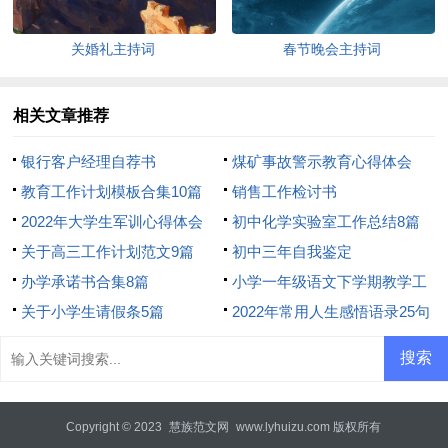
关婚礼主持词
春节晚会主持词
相关文章推荐
银行客户经理自荐书
煤矿事故警示教育心得体会
教育工作计划模板合集10篇
销售工作检讨书
2022年大学生军训心得体会
初中化学实验室工作总结8篇
关于高三工作计划范文9篇
初中三年自我鉴定
办学承诺书合集8篇
小学一年级语文下学期教学工
关于小学生请假条5篇
作总结
2022年常用人生感悟语录25句
Copyright © 2023
慧族范文网
www.lyhuizu.com 版权所有