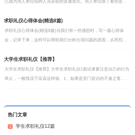
已成为用人单位招聘人员采取的普通形式。用人单位除了看你是否
具备相当的专业知识和潜力外，还要看你在别人面前...
求职礼仪心得体会(精选8篇)
求职礼仪心得体会(精选8篇)当我们有一些感想时，写一篇心得体
会，记录下来，这样可以帮助我们分析出现问题的原因，从而找出
解决问题的办法。那么心得体会到底应该怎么写呢？以下是小...
大学生求职礼仪【推荐】
大学生求职礼仪【推荐】大学生求职礼仪1面试者要注意自己的行为
举止，一般情况下应该这样做。1、如果是登门造访的不速之客，则
应将右手握成半拳状，用中指轻轻扣门，得到许可后方可...
热门文章
学生求职礼仪12篇
1