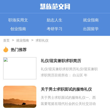
职场实用文
励志人生
就业指南
创业指南
考研学习
出国留学
>
>
首页
就业指南
求职礼仪
热门推荐
礼仪/迎宾兼职求职简历
礼仪/迎宾兼职求职简历礼仪/迎宾兼职
求职简历目前所在： 白云区 年
龄： 23 户口所在： 广州 国 籍：
中国 婚姻状况： 未婚 民 族： 汉
关于男士求职面试的服饰礼仪
族 ...
关于男士求职面试的服饰礼仪一、西
装要笔挺在现代社会的公关社交活动
中，人们普遍认为 “西装革履”是现代