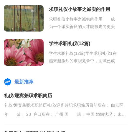
职业男士的正规服饰，就求职面试活
求职礼仪小故事之诚实的作用
动...
求职礼仪小故事之诚实的作用 成
为一个诚实善良的人才能够走向更美
好的未来，求职礼仪小故事之诚实的
作用。下面是YJBYS小编整理的求职
学生求职礼仪(12篇)
礼仪...
学生求职礼仪(12篇)学生求职礼仪1在
越来越激烈的求职竞争中，面试已成
为用人单位招聘人员采取的普通形
式。用人单位除了看你是否具备相当
最新推荐
的专...
礼仪/迎宾兼职求职简历
礼仪/迎宾兼职求职简历礼仪/迎宾兼职求职简历目前所在： 白云区
年 龄： 23 户口所在： 广州 国 籍： 中国 婚姻状况： 未婚
民 族： 汉族 培训认证： 未参加 身 高： 16...